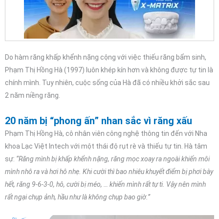
Do hàm răng khấp khểnh nặng cộng với việc thiếu răng bẩm sinh,
Phạm Thị Hồng Hà (1997) luôn khép kín hơn và không được tự tin là
chính mình. Tuy nhiên, cuộc sống của Hà đã có nhiều khởi sắc sau
2 năm niềng răng.
20 năm bị “phong ấn” nhan sắc vì răng xấu
Phạm Thị Hồng Hà, cô nhân viên công nghệ thông tin đến với Nha
khoa Lạc Việt Intech với một thái độ rụt rè và thiếu tự tin. Hà tâm
sự:
“Răng mình bị khấp khểnh nặng, răng mọc xoay ra ngoài khiến môi
mình nhô ra và hơi hô nhẹ. Khi cười thì bao nhiêu khuyết điểm bị phơi bày
hết, răng 9-6-3-0, hô, cười bị méo, … khiến mình rất tự ti. Vậy nên mình
rất ngại chụp ảnh, hầu như là không chụp bao giờ.”