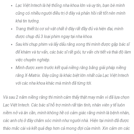
Lạc Việt Intech là hệ thống nha khoa lớn và uy tín, bạn bè mình
cũng có nhiều người điều trị ở đây và phản hồi rất tốt nên mình
khá tin tưởng.
Trang thiết bị cơ sở vật chất ở đây rất đầy đủ và hiện đại, mình
được chụp đủ 3 loại phim ngay tại nha khoa.
Sau khi chụp phim và lấy dấu răng xong thì mình được gặp bác sĩ
để khám và tư vấn, các bác sĩ rất giỏi, tư vấn chi tiết và thái độ làm
việc chuyên nghiệp.
Mình được xem trước kết quả niềng răng bằng giải pháp niềng
răng X-Matrix. Đây cũng là khác biệt lớn nhất của Lạc Việt Intech
với các nha khoa khác mà mình đã từng tới.
Và sau 2 năm niềng răng thì mình cảm thấy thật may mắn vì đã lựa chọn
Lạc Việt Intech. Các bác sĩ hỗ trợ mình rất tận tình, nhân viên y tế luôn
niềm nở và ân cần, mình không hề có cảm giác rằng mình là bệnh nhân,
các anh chị ở đây chăm sóc mình như người nhà. Hiện tại mình đã được
tháo mắc cài và kết quả đẹp hơn cả mong đợi của mình. Xin cảm ơn các