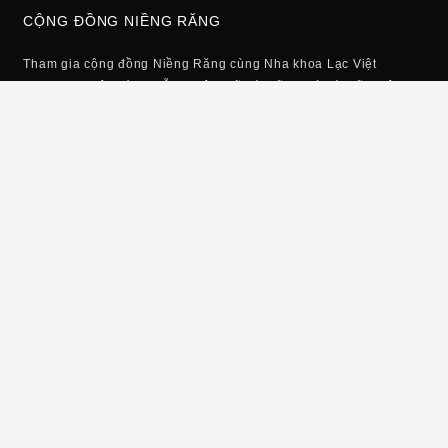
CỘNG ĐỒNG NIỀNG RĂNG
Tham gia cộng đồng Niềng Răng cùng Nha khoa Lạc Việt
Intech. Tại đây có sự hỗ trợ đội ngũ bác sĩ, trợ lý bác sĩ. Nhận
thông tin hỗ trợ và giải đáp miễn phí 24/7.
Số
điện
thoại
ĐĂNG KÝ