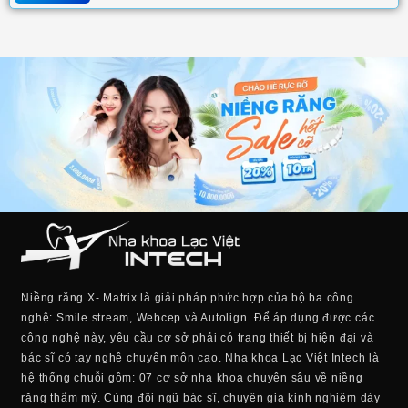
Niềng răng X- Matrix là giải pháp phức hợp của bộ ba công
nghệ: Smile stream, Webcep và Autolign. Để áp dụng được các
công nghệ này, yêu cầu cơ sở phải có trang thiết bị hiện đại và
bác sĩ có tay nghề chuyên môn cao. Nha khoa Lạc Việt Intech là
hệ thống chuỗi gồm: 07 cơ sở nha khoa chuyên sâu về niềng
răng thẩm mỹ. Cùng đội ngũ bác sĩ, chuyên gia kinh nghiệm dày