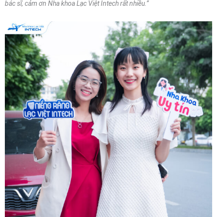
bác sĩ, cảm ơn Nha khoa Lạc Việt Intech rất nhiều.”