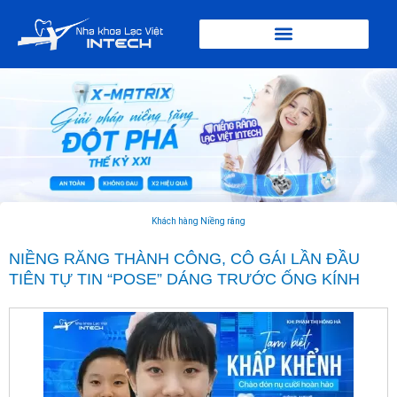
Nhảy
tới
nội
dung
Khách hàng Niềng răng
NIỀNG RĂNG THÀNH CÔNG, CÔ GÁI LẦN ĐẦU
TIÊN TỰ TIN “POSE” DÁNG TRƯỚC ỐNG KÍNH