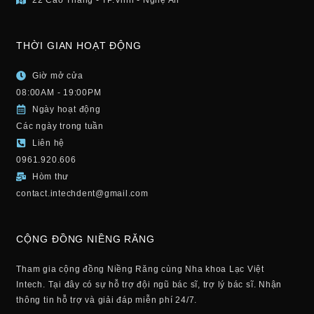
22 Cao Thắng - TP.Vinh - Nghệ An
THỜI GIAN HOẠT ĐỘNG
Giờ mở cửa
08:00AM - 19:00PM
Ngày hoạt động
Các ngày trong tuần
Liên hệ
0961.920.606
Hòm thư
contact.intechdent@gmail.com
CỘNG ĐỒNG NIỀNG RĂNG
Tham gia cộng đồng Niềng Răng cùng Nha khoa Lạc Việt
Intech. Tại đây có sự hỗ trợ đội ngũ bác sĩ, trợ lý bác sĩ. Nhận
thông tin hỗ trợ và giải đáp miễn phí 24/7.