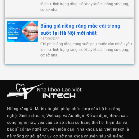
tố như: tình trạng răng, số khay khách hàng sử dụng,
cơ sở nha
Bảng giá niềng răng mắc cài trong
suốt tại Hà Nội mới nhất
21/09/2025
Chi phí niềng răng trong suốt phụ thuộc vào nhiều yếu
tố như: tình trạng răng, số khay khách hàng sử dụng,
cơ sở nha
Niềng răng X- Matrix là giải pháp phức hợp của bộ ba công
nghệ: Smile stream, Webcep và Autolign. Để áp dụng được các
công nghệ này, yêu cầu cơ sở phải có trang thiết bị hiện đại và
bác sĩ có tay nghề chuyên môn cao. Nha khoa Lạc Việt Intech là
hệ thống chuỗi gồm: 07 cơ sở nha khoa chuyên sâu về niềng