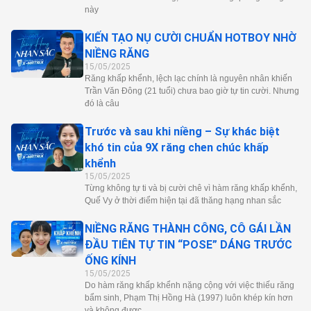
này
KIẾN TẠO NỤ CƯỜI CHUẨN HOTBOY NHỜ
NIỀNG RĂNG
15/05/2025
Răng khấp khểnh, lệch lạc chính là nguyên nhân khiến
Trần Văn Đông (21 tuổi) chưa bao giờ tự tin cười. Nhưng
đó là câu
Trước và sau khi niềng – Sự khác biệt
khó tin của 9X răng chen chúc khấp
khểnh
15/05/2025
Từng không tự ti và bị cười chê vì hàm răng khấp khểnh,
Quế Vy ở thời điểm hiện tại đã thăng hạng nhan sắc
NIỀNG RĂNG THÀNH CÔNG, CÔ GÁI LẦN
ĐẦU TIÊN TỰ TIN “POSE” DÁNG TRƯỚC
ỐNG KÍNH
15/05/2025
Do hàm răng khấp khểnh nặng cộng với việc thiếu răng
bẩm sinh, Phạm Thị Hồng Hà (1997) luôn khép kín hơn
và không được