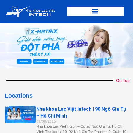
Nhảy
tới
nội
dung
On Top
Locations
Nha khoa Lạc Việt Intech | 90 Ngô Gia Tự
– Hồ Chí Minh
03/08/2025
Nha khoa Lạc Việt Intech – Cơ sở Ngô Gia Tự, Hồ Chí
Minh Tọa lạc tại 90–92 Ngô Gia Tự, Phường 9, Quận 10,