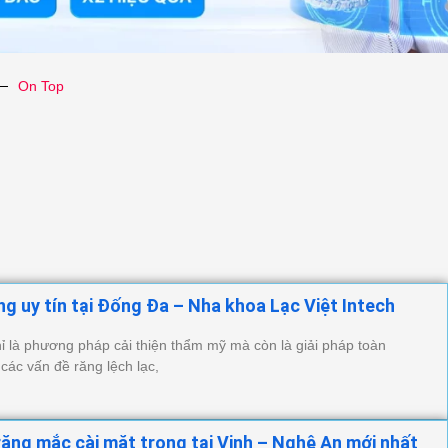
On Top
ăng uy tín tại Đống Đa – Nha khoa Lạc Việt Intech
ỉ là phương pháp cải thiện thẩm mỹ mà còn là giải pháp toàn
 các vấn đề răng lệch lạc,
răng mắc cài mặt trong tại Vinh – Nghệ An mới nhất