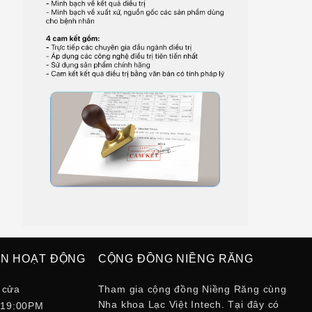
AN HOẠT ĐỘNG
CỘNG ĐỒNG NIỀNG RĂNG
 cửa
Tham gia cộng đồng Niềng Răng cùng
Nha khoa Lạc Việt Intech. Tại đây có
 19:00PM