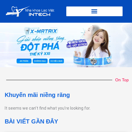
Nhảy
tới
nội
dung
On Top
Khuyến mãi niềng răng
It seems we can’t find what you’re looking for.
BÀI VIẾT GẦN ĐÂY