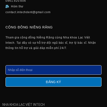
0961.920.606
Hòm thư
contact.intechdent@gmail.com
CỘNG ĐỒNG NIỀNG RĂNG
Tham gia cộng đồng Niềng Răng cùng Nha khoa Lạc Việt
Intech. Tại đây có sự hỗ trợ đội ngũ bác sĩ, trợ lý bác sĩ. Nhận
thông tin hỗ trợ và giải đáp miễn phí 24/7.
Số
điện
thoại
ĐĂNG KÝ
NHA KHOA LẠC VIỆT INTECH